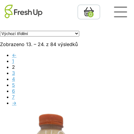
0
Zobrazeno 13. – 24. z 84 výsledků
←
1
2
3
4
5
6
7
→