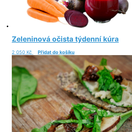
Zeleninová očista týdenní kúra
2 050
Kč
Přidat do košíku