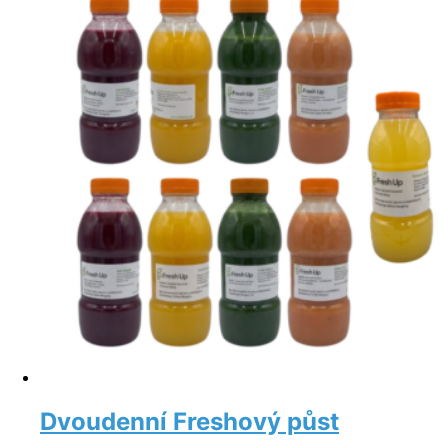
Dvoudenní Freshový půst